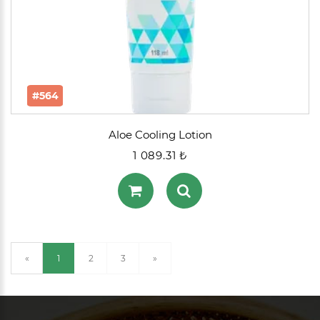
#564
Aloe Cooling Lotion
1 089.31 ₺
(current)
«
1
2
3
»