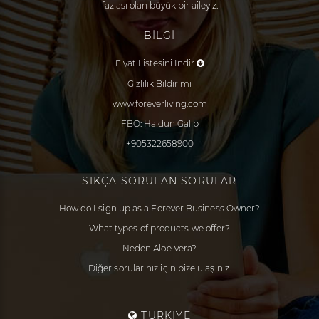
fazlası olan büyük bir aileyız.
BİLGİ
Fiyat Listesini İndir
Gizlilik Bildirimi
www.foreverliving.com
FBO: Haldun Galip
+905322658900
SIKÇA SORULAN SORULAR
How do I sign up as a Forever Business Owner?
What types of products we offer?
Neden Aloe Vera?
Diğer sorularınız için bize ulaşınız.
TÜRKIYE