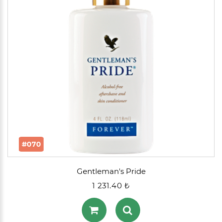
#070
Gentleman's Pride
1 231.40 ₺