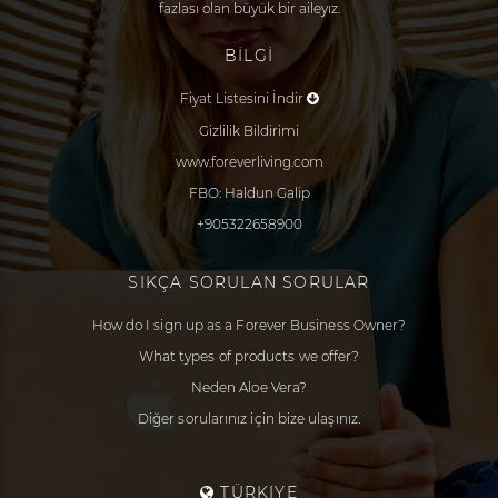
fazlası olan büyük bir aileyız.
BİLGİ
Fiyat Listesini İndir
Gizlilik Bildirimi
www.foreverliving.com
FBO: Haldun Galip
+905322658900
SIKÇA SORULAN SORULAR
How do I sign up as a Forever Business Owner?
What types of products we offer?
Neden Aloe Vera?
Diğer sorularınız için bize ulaşınız.
TÜRKIYE