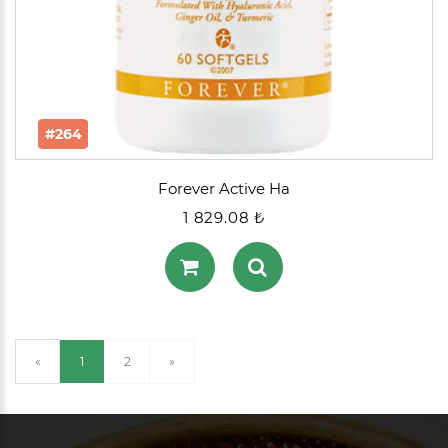
#264
Forever Active Ha
1 829.08 ₺
(current)
«
1
2
»