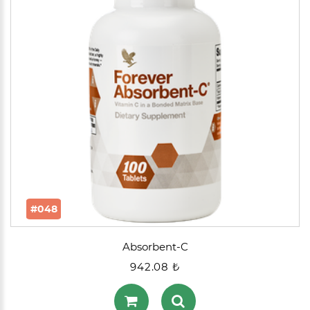
#048
Absorbent-C
942.08 ₺